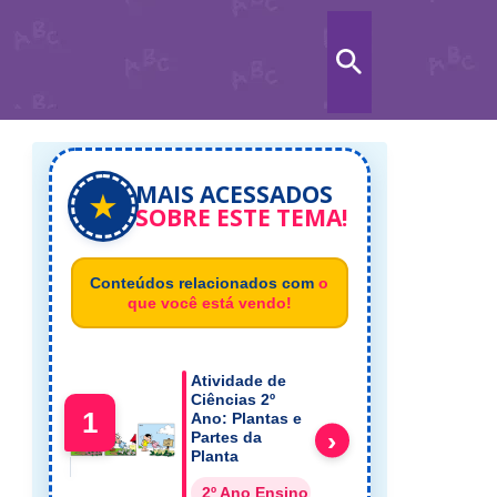
MAIS ACESSADOS
★
SOBRE ESTE TEMA!
Conteúdos relacionados com
o
que você está vendo!
Atividade de
Ciências 2º
1
Ano: Plantas e
›
Partes da
Planta
2º Ano Ensino Fundamental