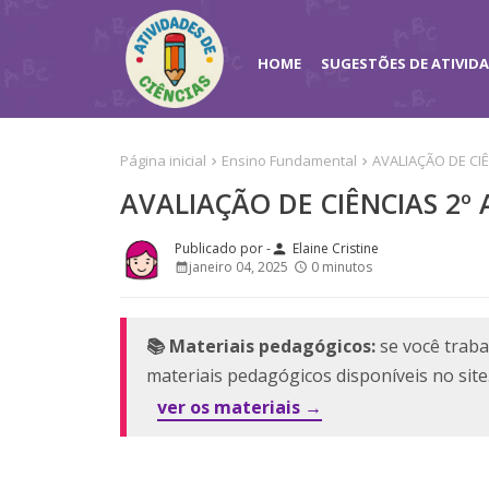
HOME
SUGESTÕES DE ATIVID
Página inicial
Ensino Fundamental
AVALIAÇÃO DE CIÊ
AVALIAÇÃO DE CIÊNCIAS 2º 
Elaine Cristine
person
janeiro 04, 2025
0 minutos
📚 Materiais pedagógicos:
se você traba
materiais pedagógicos disponíveis no sit
ver os materiais →