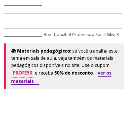
___________________
___________________________________________________________
___________________
___________________________________________________________
___________________ Bom trabalho! Professora Sónia Silva 3
📚 Materiais pedagógicos:
se você trabalha este
tema em sala de aula, veja também os materiais
pedagógicos disponíveis no site. Use o cupom
PROFE50
e receba
50% de desconto
.
ver os
materiais →