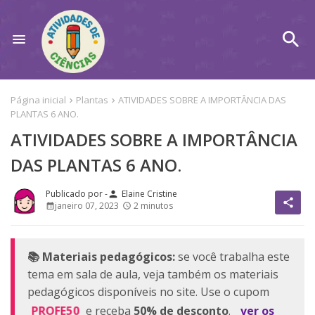
Página inicial
Plantas
ATIVIDADES SOBRE A IMPORTÂNCIA DAS
PLANTAS 6 ANO.
ATIVIDADES SOBRE A IMPORTÂNCIA
DAS PLANTAS 6 ANO.
Elaine Cristine
person
share
janeiro 07, 2023
2 minutos
📚 Materiais pedagógicos:
se você trabalha este
tema em sala de aula, veja também os materiais
pedagógicos disponíveis no site. Use o cupom
PROFE50
e receba
50% de desconto
.
ver os