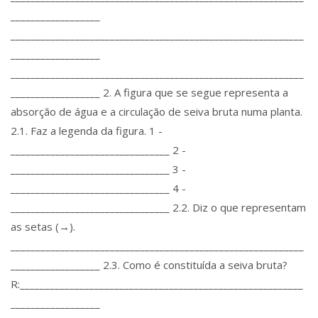
__________________
___________________________________________________________
__________________
___________________________________________________________
__________________ 2. A figura que se segue representa a
absorção de água e a circulação de seiva bruta numa planta.
2.1. Faz a legenda da figura. 1 -
________________________________ 2 -
________________________________ 3 -
________________________________ 4 -
________________________________ 2.2. Diz o que representam
as setas (→).
___________________________________________________________
__________________ 2.3. Como é constituída a seiva bruta?
R:_________________________________________________________
__________________