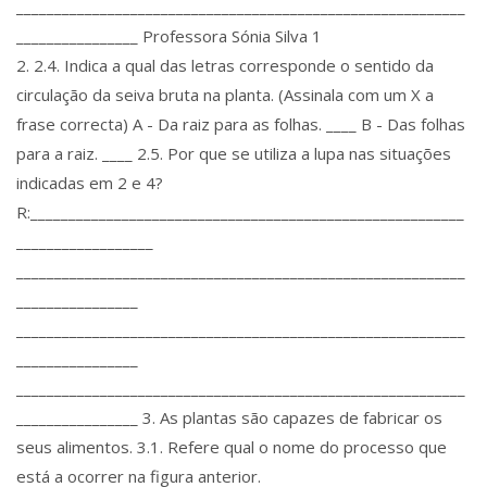
___________________________________________________________
________________ Professora Sónia Silva 1
2. 2.4. Indica a qual das letras corresponde o sentido da
circulação da seiva bruta na planta. (Assinala com um X a
frase correcta) A - Da raiz para as folhas. ____ B - Das folhas
para a raiz. ____ 2.5. Por que se utiliza a lupa nas situações
indicadas em 2 e 4?
R:_________________________________________________________
__________________
___________________________________________________________
________________
___________________________________________________________
________________
___________________________________________________________
________________ 3. As plantas são capazes de fabricar os
seus alimentos. 3.1. Refere qual o nome do processo que
está a ocorrer na figura anterior.