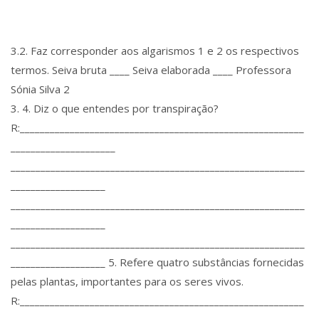
3.2. Faz corresponder aos algarismos 1 e 2 os respectivos
termos. Seiva bruta ____ Seiva elaborada ____ Professora
Sónia Silva 2
3. 4. Diz o que entendes por transpiração?
R:_________________________________________________________
_____________________
___________________________________________________________
___________________
___________________________________________________________
___________________
___________________________________________________________
___________________ 5. Refere quatro substâncias fornecidas
pelas plantas, importantes para os seres vivos.
R:_________________________________________________________