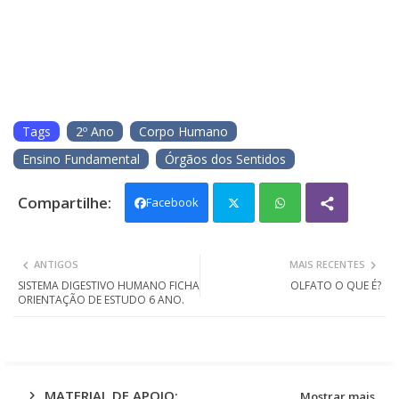
Tags
2º Ano
Corpo Humano
Ensino Fundamental
Órgãos dos Sentidos
Facebook
Twit
Wh
ANTIGOS
MAIS RECENTES
ter
ats
SISTEMA DIGESTIVO HUMANO FICHA
OLFATO O QUE É?
ORIENTAÇÃO DE ESTUDO 6 ANO.
app
MATERIAL DE APOIO:
Mostrar mais