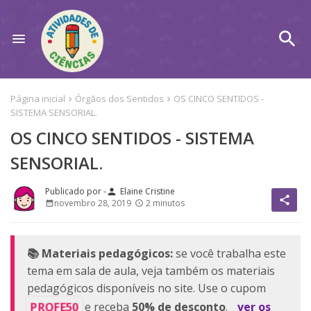
Página inicial
Órgãos dos Sentidos
OS CINCO SENTIDOS -
SISTEMA SENSORIAL.
OS CINCO SENTIDOS - SISTEMA
SENSORIAL.
Elaine Cristine
person
share
novembro 28, 2019
2 minutos
📚 Materiais pedagógicos:
se você trabalha este
tema em sala de aula, veja também os materiais
pedagógicos disponíveis no site. Use o cupom
PROFE50
e receba
50% de desconto
.
ver os