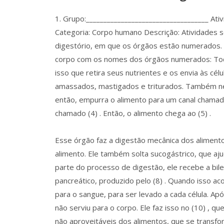
1. Grupo:___________________________________ Ati
Categoria: Corpo humano Descrição: Atividades s
digestório, em que os órgãos estão numerados.
corpo com os nomes dos órgãos numerados: Todo
isso que retira seus nutrientes e os envia às cél
amassados, mastigados e triturados. Também nela 
então, empurra o alimento para um canal chamad
chamado (4) . Então, o alimento chega ao (5) .
Esse órgão faz a digestão mecânica dos alimento
alimento. Ele também solta sucogástrico, que ajud
parte do processo de digestão, ele recebe a bil
pancreático, produzido pelo (8) . Quando isso a
para o sangue, para ser levado a cada célula. Apó
não serviu para o corpo. Ele faz isso no (10) , q
não aproveitáveis dos alimentos, que se transfo