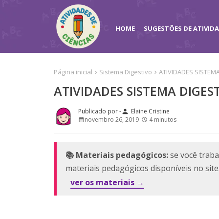
HOME
SUGESTÕES DE ATIVID
Página inicial
Sistema Digestivo
ATIVIDADES SISTEM
ATIVIDADES SISTEMA DIGES
Elaine Cristine
person
novembro 26, 2019
4 minutos
📚 Materiais pedagógicos:
se você traba
materiais pedagógicos disponíveis no sit
ver os materiais →