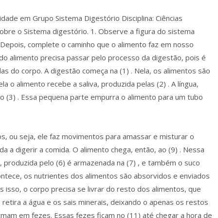
vidade em Grupo Sistema Digestório Disciplina: Ciências
obre o Sistema digestório. 1. Observe a figura do sistema
 Depois, complete o caminho que o alimento faz em nosso
 alimento precisa passar pelo processo da digestão, pois é
ulas do corpo. A digestão começa na (1) . Nela, os alimentos são
o alimento recebe a saliva, produzida pelas (2) . A língua,
o (3) . Essa pequena parte empurra o alimento para um tubo
s, ou seja, ele faz movimentos para amassar e misturar o
a a digerir a comida. O alimento chega, então, ao (9) . Nessa
e, produzida pelo (6) é armazenada na (7) , e também o suco
contece, os nutrientes dos alimentos são absorvidos e enviados
s isso, o corpo precisa se livrar do resto dos alimentos, que
ue retira a água e os sais minerais, deixando o apenas os restos
rmam em fezes. Essas fezes ficam no (11) até chegar a hora de