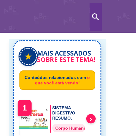
MAIS ACESSADOS
★
SOBRE ESTE TEMA!
Conteúdos relacionados com
o
que você está vendo!
1
SISTEMA
DIGESTIVO
›
RESUMO.
Corpo Humano Ensino Fundamental