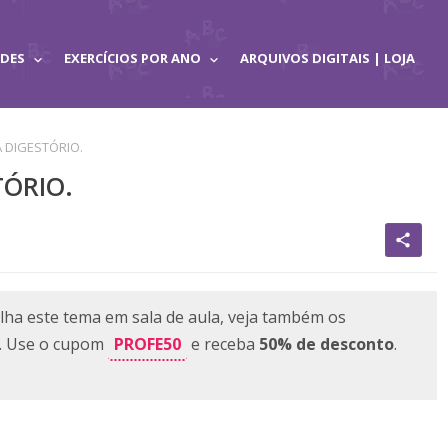
ADES
EXERCÍCIOS POR ANO
ARQUIVOS DIGITAIS | LOJA
A DIGESTÓRIO.
TÓRIO.
share
lha este tema em sala de aula, veja também os
PROFE50
e. Use o cupom
e receba
50% de desconto
.