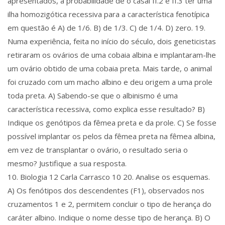
apresentados, a probabilidade de o casal II.2 e II.3 ter uma
ilha homozigótica recessiva para a característica fenotípica
em questão é A) de 1/6. B) de 1/3. C) de 1/4. D) zero. 19.
Numa experiência, feita no início do século, dois geneticistas
retiraram os ovários de uma cobaia albina e implantaram-lhe
um ovário obtido de uma cobaia preta. Mais tarde, o animal
foi cruzado com um macho albino e deu origem a uma prole
toda preta. A) Sabendo-se que o albinismo é uma
característica recessiva, como explica esse resultado? B)
Indique os genótipos da fêmea preta e da prole. C) Se fosse
possível implantar os pelos da fêmea preta na fêmea albina,
em vez de transplantar o ovário, o resultado seria o
mesmo? Justifique a sua resposta.
10. Biologia 12 Carla Carrasco 10 20. Analise os esquemas.
A) Os fenótipos dos descendentes (F1), observados nos
cruzamentos 1 e 2, permitem concluir o tipo de herança do
caráter albino. Indique o nome desse tipo de herança. B) O