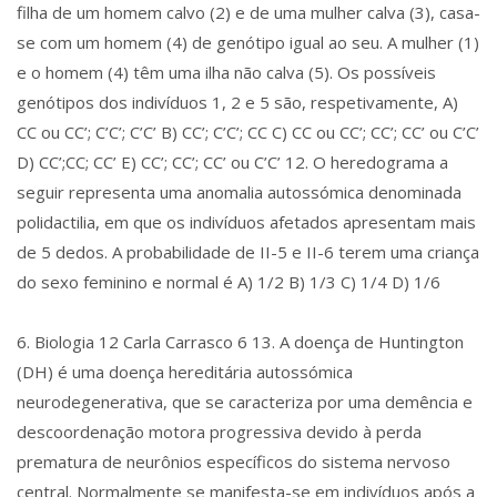
filha de um homem calvo (2) e de uma mulher calva (3), casa-
se com um homem (4) de genótipo igual ao seu. A mulher (1)
e o homem (4) têm uma ilha não calva (5). Os possíveis
genótipos dos indivíduos 1, 2 e 5 são, respetivamente, A)
CC ou CC’; C’C’; C’C’ B) CC’; C’C’; CC C) CC ou CC’; CC’; CC’ ou C’C’
D) CC’;CC; CC’ E) CC’; CC’; CC’ ou C’C’ 12. O heredograma a
seguir representa uma anomalia autossómica denominada
polidactilia, em que os indivíduos afetados apresentam mais
de 5 dedos. A probabilidade de II-5 e II-6 terem uma criança
do sexo feminino e normal é A) 1/2 B) 1/3 C) 1/4 D) 1/6
6. Biologia 12 Carla Carrasco 6 13. A doença de Huntington
(DH) é uma doença hereditária autossómica
neurodegenerativa, que se caracteriza por uma demência e
descoordenação motora progressiva devido à perda
prematura de neurônios específicos do sistema nervoso
central. Normalmente se manifesta-se em indivíduos após a