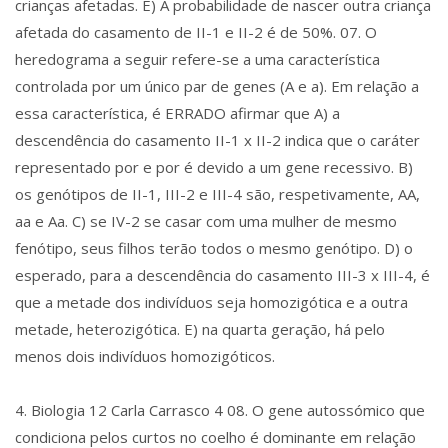
crianças afetadas. E) A probabilidade de nascer outra criança
afetada do casamento de II-1 e II-2 é de 50%. 07. O
heredograma a seguir refere-se a uma característica
controlada por um único par de genes (A e a). Em relação a
essa característica, é ERRADO afirmar que A) a
descendência do casamento II-1 x II-2 indica que o caráter
representado por e por é devido a um gene recessivo. B)
os genótipos de II-1, III-2 e III-4 são, respetivamente, AA,
aa e Aa. C) se IV-2 se casar com uma mulher de mesmo
fenótipo, seus filhos terão todos o mesmo genótipo. D) o
esperado, para a descendência do casamento III-3 x III-4, é
que a metade dos indivíduos seja homozigótica e a outra
metade, heterozigótica. E) na quarta geração, há pelo
menos dois indivíduos homozigóticos.
4. Biologia 12 Carla Carrasco 4 08. O gene autossómico que
condiciona pelos curtos no coelho é dominante em relação