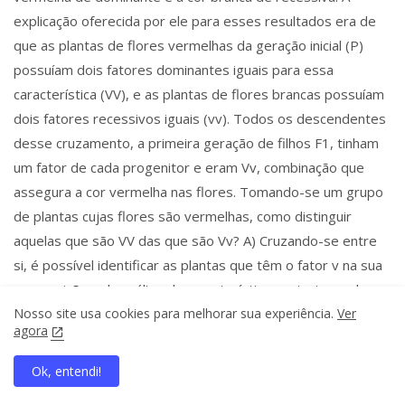
explicação oferecida por ele para esses resultados era de
que as plantas de flores vermelhas da geração inicial (P)
possuíam dois fatores dominantes iguais para essa
característica (VV), e as plantas de flores brancas possuíam
dois fatores recessivos iguais (vv). Todos os descendentes
desse cruzamento, a primeira geração de filhos F1, tinham
um fator de cada progenitor e eram Vv, combinação que
assegura a cor vermelha nas flores. Tomando-se um grupo
de plantas cujas flores são vermelhas, como distinguir
aquelas que são VV das que são Vv? A) Cruzando-se entre
si, é possível identificar as plantas que têm o fator v na sua
composição pela análise de características exteriores dos
gametas masculinos, os grãos de pólen. B) Cruzando-se
Nosso site usa cookies para melhorar sua experiência.
Ver
agora
com plantas recessivas, de flores brancas. As plantas VV
produzirão apenas descendentes de flores vermelhas,
Ok, entendi!
home
search
apps
share
present_to_all
enquanto as plantas Vv podem produzir descendentes de