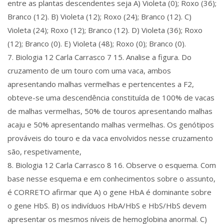
entre as plantas descendentes seja A) Violeta (0); Roxo (36);
Branco (12). B) Violeta (12); Roxo (24); Branco (12). C)
Violeta (24); Roxo (12); Branco (12). D) Violeta (36); Roxo
(12); Branco (0). E) Violeta (48); Roxo (0); Branco (0).
7. Biologia 12 Carla Carrasco 7 15. Analise a figura. Do
cruzamento de um touro com uma vaca, ambos
apresentando malhas vermelhas e pertencentes a F2,
obteve-se uma descendência constituída de 100% de vacas
de malhas vermelhas, 50% de touros apresentando malhas
acaju e 50% apresentando malhas vermelhas. Os genótipos
prováveis do touro e da vaca envolvidos nesse cruzamento
são, respetivamente,
8. Biologia 12 Carla Carrasco 8 16. Observe o esquema. Com
base nesse esquema e em conhecimentos sobre o assunto,
é CORRETO afirmar que A) o gene HbA é dominante sobre
o gene HbS. B) os indivíduos HbA/HbS e HbS/HbS devem
apresentar os mesmos níveis de hemoglobina anormal. C)