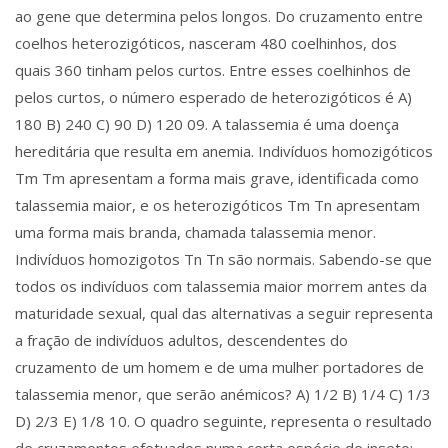
ao gene que determina pelos longos. Do cruzamento entre
coelhos heterozigóticos, nasceram 480 coelhinhos, dos
quais 360 tinham pelos curtos. Entre esses coelhinhos de
pelos curtos, o número esperado de heterozigóticos é A)
180 B) 240 C) 90 D) 120 09. A talassemia é uma doença
hereditária que resulta em anemia. Indivíduos homozigóticos
Tm Tm apresentam a forma mais grave, identificada como
talassemia maior, e os heterozigóticos Tm Tn apresentam
uma forma mais branda, chamada talassemia menor.
Indivíduos homozigotos Tn Tn são normais. Sabendo-se que
todos os indivíduos com talassemia maior morrem antes da
maturidade sexual, qual das alternativas a seguir representa
a fração de indivíduos adultos, descendentes do
cruzamento de um homem e de uma mulher portadores de
talassemia menor, que serão anémicos? A) 1/2 B) 1/4 C) 1/3
D) 2/3 E) 1/8 10. O quadro seguinte, representa o resultado
de cruzamentos efetuados numa certa espécie de inseto: