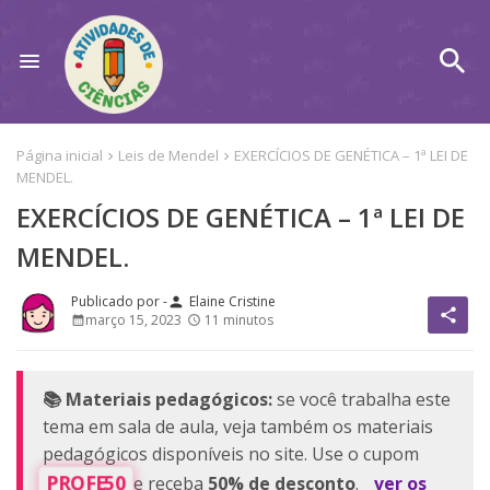
Página inicial
Leis de Mendel
EXERCÍCIOS DE GENÉTICA – 1ª LEI DE
MENDEL.
EXERCÍCIOS DE GENÉTICA – 1ª LEI DE
MENDEL.
Elaine Cristine
person
share
março 15, 2023
11 minutos
📚 Materiais pedagógicos:
se você trabalha este
tema em sala de aula, veja também os materiais
pedagógicos disponíveis no site. Use o cupom
PROFE50
e receba
50% de desconto
.
ver os