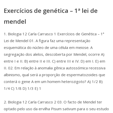
Exercícios de genética – 1ª lei de
mendel
1. Biologia 12 Carla Carrasco 1 Exercícios de Genética – 1ª
Lei de Mendel 01. A figura faz uma representação
esquemática do núcleo de uma célula em meiose. A
segregação dos alelos, descoberta por Mendel, ocorre A)
entre I e II. B) entre II e III. C) entre III e IV. D) em I. E) em
II. 02. Em relação à anomalia gênica autossómica recessiva
albinismo, qual será a proporção de espermatozoides que
conterá o gene A em um homem heterozigoto? A) 1/2 B)
1/4 C) 1/8 D) 1/3 E) 1
2. Biologia 12 Carla Carrasco 2 03. O facto de Mendel ter
optado pelo uso da ervilha Pisum sativum para o seu estudo